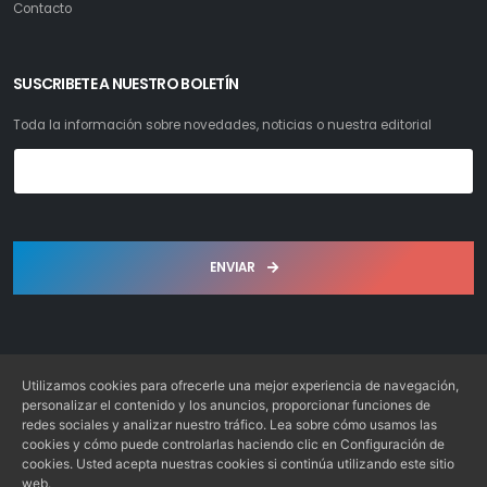
Contacto
SUSCRIBETE A NUESTRO BOLETÍN
Toda la información sobre novedades, noticias o nuestra editorial
ENVIAR
Utilizamos cookies para ofrecerle una mejor experiencia de navegación,
personalizar el contenido y los anuncios, proporcionar funciones de
redes sociales y analizar nuestro tráfico. Lea sobre cómo usamos las
Librería Bosch S.L. © 2022. Todos los derechos reservados
cookies y cómo puede controlarlas haciendo clic en Configuración de
Desarrollo: Web4x4.es
cookies. Usted acepta nuestras cookies si continúa utilizando este sitio
web.