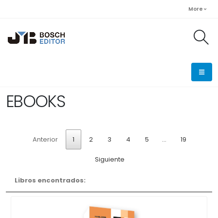
More
EBOOKS
Anterior
1
2
3
4
5
…
19
Siguiente
Libros encontrados: