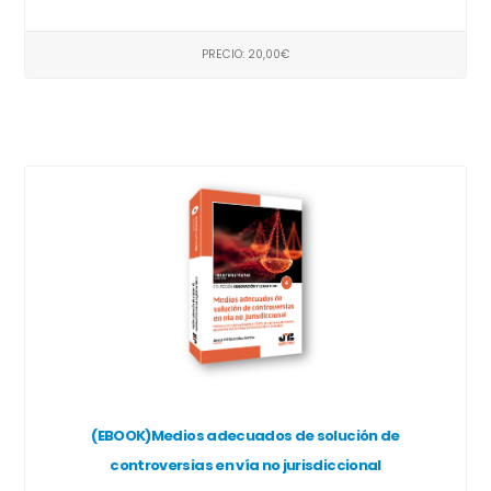
PRECIO: 20,00€
(EBOOK)Medios adecuados de solución de
controversias en vía no jurisdiccional