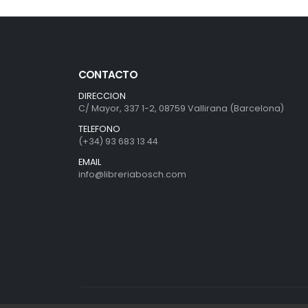
CONTACTO
DIRECCION
C/ Mayor, 337 1-2, 08759 Vallirana (Barcelona)
TELEFONO
(+34) 93 683 13 44
EMAIL
info@libreriabosch.com